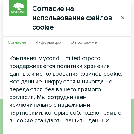
Согласие на
использование файлов
×
cookie
Согласие
Информация
О программе
Частный дом
Частный дом
Компания Mycond Limited строго
придерживается политики хранения
Сплит-тепловой насос Artic
Сплит-тепловой насос Artic
данных и использования файлов cookie.
Home серии Basic
Home серии Basic
Все данные шифруются и никогда не
передаются без вашего прямого
согласия. Мы сотрудничаем
исключительно с надежными
партнерами, которые соблюдают самые
Хотите купить или у вас
высокие стандарты защиты данных.
есть вопросы?