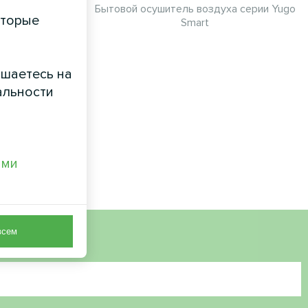
nd ORB Heat
Бытовой осушитель воздуха серии Yugo
оторые
Smart
ашаетесь на
альности
ами
всем