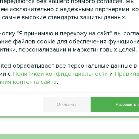
 передаются без вашего прямого согласия. Мы
Термостат для пола Myco
овками Mycond с
ем исключительно с надежными партнерами, к
ерацией энергии
 самые высокие стандарты защиты данных.
MVC700-A
опку "Я принимаю и перехожу на сайт", вы согл
яционная установка с
ние файлов cookie для обеспечения функцион
й энергии MyCond MVC700-A
литики, персонализации и маркетинговых целей.
вает постоянную подачу
 воздуха, одновременно
я тепло из отработанного
ited обрабатывает все персональные данные в
воздуха.
ии с
Политикой конфиденциальности
и
Правил
ния контента сайта
.
Отклонить
Разрешить 