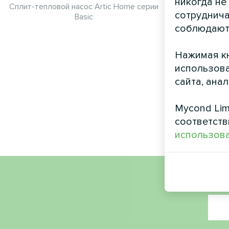
никогда не
Сплит-тепловой насос Artic Home серии
устан
сотруднича
Basic
рекуп
соблюдают
Нажимая кн
Вентил
использова
рекуперацие
сайта, ана
обеспечи
свежего
рекупериру
Mycond Lim
соответств
использова
Имя