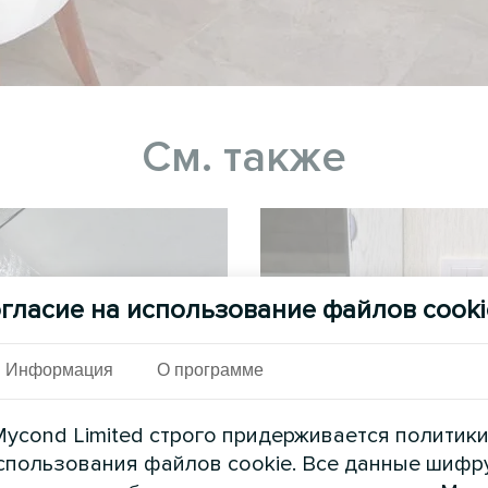
См. также
гласие на использование файлов cooki
Информация
О программе
ycond Limited строго придерживается политик
одственный цех с
Апартамен
спользования файлов cookie. Все данные шифр
тиляционными