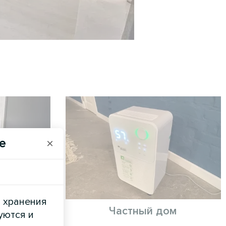
e
×
и хранения
ты
Частный дом
уются и