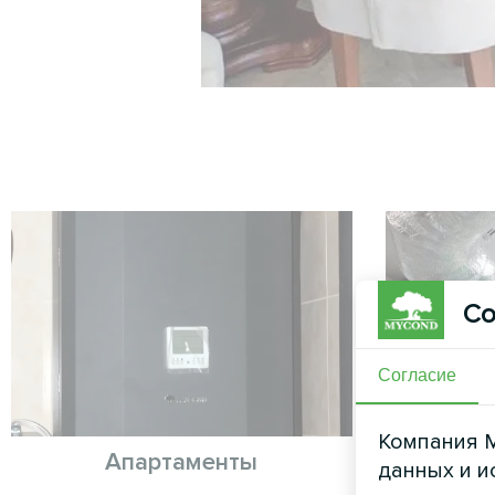
Со
Согласие
Компания M
Апартаменты
Произв
данных и и
вен