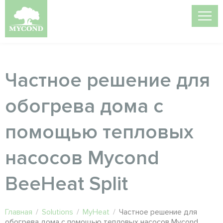
Частное решение для
обогрева дома с
помощью тепловых
насосов Mycond
BeeHeat Split
Главная
/
Solutions
/
MyHeat
/
Частное решение для
обогрева дома с помощью тепловых насосов Mycond