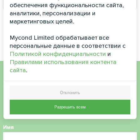
обеспечения функциональности сайта,
аналитики, персонализации и
Частный дом
Апартаменты
маркетинговых целей.
Сплит-тепловой насос Artic
Термостат для пола Mycond
Home серии Smart
ORB Heat
Mycond Limited обрабатывает все
персональные данные в соответствии с
Политикой конфиденциальности
и
Правилами использования контента
сайта
.
Хотите купить или у вас
есть вопросы?
Отклонить
Разрешить всем
Свяжитесь с нами, и мы поможем вам
Имя