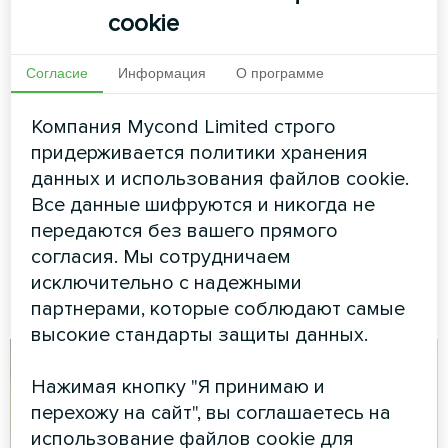
Кафе
Торговый центр с
cookie
вентиляционными
Сплит-тепловой насос Artic
установками
Согласие
Информация
О программе
Home серии Basic
Mycond с
рекуперацией
Компания Mycond Limited строго
придерживается политики хранения
энергии MVS
данных и использования файлов cookie.
Вентиляционные установки
Все данные шифруются и никогда не
MyCond с рекуперацией
передаются без вашего прямого
энергии MVS обеспечивают
согласия. Мы сотрудничаем
свежий и чистый воздух в
помещении для
исключительно с надежными
посетителей и персонала.
партнерами, которые соблюдают самые
высокие стандарты защиты данных.
Нажимая кнопку "Я принимаю и
перехожу на сайт", вы соглашаетесь на
использование файлов cookie для