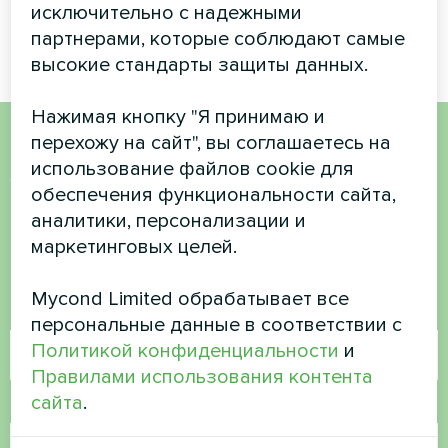
отопление и охлаждение
исключительно с надежными
круглый год
партнерами, которые соблюдают самые
высокие стандарты защиты данных.
Нажимая кнопку "Я принимаю и
перехожу на сайт", вы соглашаетесь на
Хотите купить или у вас
использование файлов cookie для
обеспечения функциональности сайта,
есть вопросы?
аналитики, персонализации и
маркетинговых целей.
Свяжитесь с нами, и мы поможем вам
Mycond Limited обрабатывает все
Имя
персональные данные в соответствии с
Политикой конфиденциальности
и
Правилами использования контента
сайта
.
Номер телефона