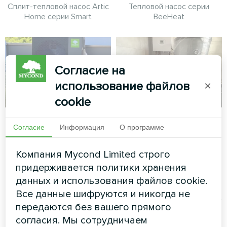
Сплит-тепловой насос Artic
Тепловой насос серии
Home серии Smart
BeeHeat
Согласие на
использование файлов
×
cookie
Семейный дом с
Отдельная вилла с
Согласие
Информация
О программе
тепловыми
тепловыми
насосами Mycond
насосами Mycond
Компания Mycond Limited строго
Split серии BeeHeat
Split BeeHeat MHS-
придерживается политики хранения
U12BH
данных и использования файлов cookie.
Тепловые насосы MyCond
Все данные шифруются и никогда не
Split серии BeeHeat
Тепловой насос MyCond Split
обеспечивают комфорт
передаются без вашего прямого
BeeHeat MHS-U12BH
круглый год
обеспечивает надежное
согласия. Мы сотрудничаем