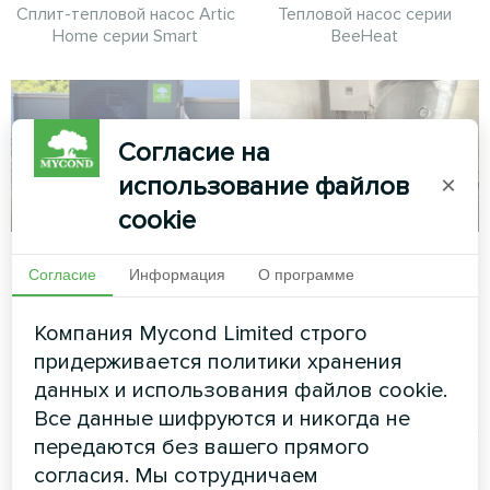
Сплит-тепловой насос Artic
Тепловой насос серии
Home серии Smart
BeeHeat
Согласие на
использование файлов
×
cookie
Семейный дом с
Отдельная вилла с
Согласие
Информация
О программе
тепловыми
тепловыми
насосами Mycond
насосами Mycond
Компания Mycond Limited строго
Split серии BeeHeat
Split BeeHeat MHS-
придерживается политики хранения
U12BH
данных и использования файлов cookie.
Тепловые насосы MyCond
Все данные шифруются и никогда не
Split серии BeeHeat
Тепловой насос MyCond Split
обеспечивают комфорт
передаются без вашего прямого
BeeHeat MHS-U12BH
круглый год
обеспечивает надежное
согласия. Мы сотрудничаем