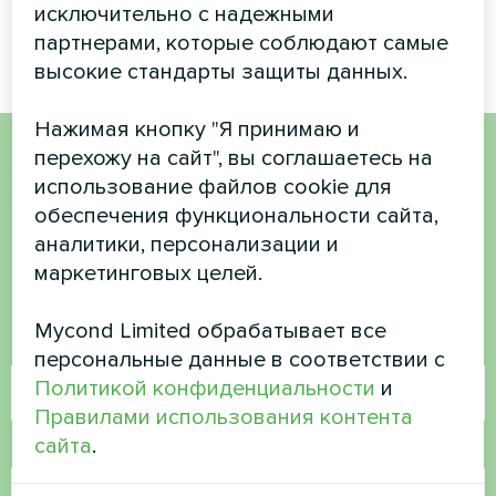
отопление и охлаждение
исключительно с надежными
круглый год
партнерами, которые соблюдают самые
высокие стандарты защиты данных.
Нажимая кнопку "Я принимаю и
перехожу на сайт", вы соглашаетесь на
Хотите купить или у вас
использование файлов cookie для
обеспечения функциональности сайта,
есть вопросы?
аналитики, персонализации и
маркетинговых целей.
Свяжитесь с нами, и мы поможем вам
Mycond Limited обрабатывает все
Имя
персональные данные в соответствии с
Политикой конфиденциальности
и
Правилами использования контента
сайта
.
Номер телефона