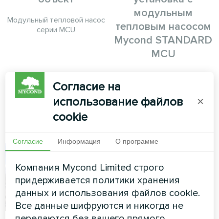
модульным
Модульный тепловой насос
тепловым насосом
серии MCU
Mycond STANDARD
MCU
Модульный тепловой насос
Согласие на
MyCond STANDARD MCU
обеспечивает надежный
использование файлов
×
климат-контроль для
сложных условий
cookie
эксплуатации
Согласие
Информация
О программе
Компания Mycond Limited строго
придерживается политики хранения
данных и использования файлов cookie.
Все данные шифруются и никогда не
передаются без вашего прямого