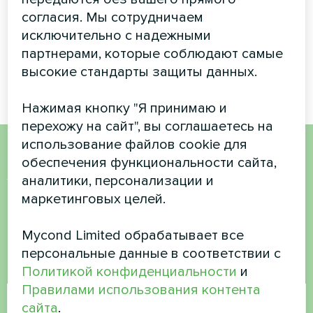
Коммерческий
Апартаменты
согласия. Мы сотрудничаем
объект
исключительно с надежными
Сплит-тепловой насос Artic
Home серии Smart
партнерами, которые соблюдают самые
Модульный тепловой насос
серии MCU
высокие стандарты защиты данных.
Нажимая кнопку "Я принимаю и
перехожу на сайт", вы соглашаетесь на
использование файлов cookie для
обеспечения функциональности сайта,
Хотите купить или у вас
аналитики, персонализации и
есть вопросы?
маркетинговых целей.
Свяжитесь с нами, и мы поможем вам
Mycond Limited обрабатывает все
персональные данные в соответствии с
Политикой конфиденциальности
и
Имя
Правилами использования контента
сайта
.