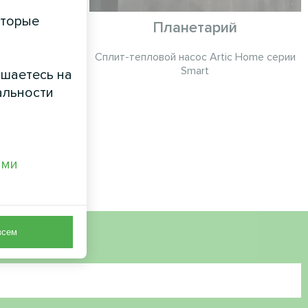
оторые
й цех с
Планетарий
ными
Сплит-тепловой насос Artic Home серии
d Energy
Smart
ашаетесь на
S DW
альности
и MyCond с
и MVS DW
тивный
цией тепла.
ами
всем