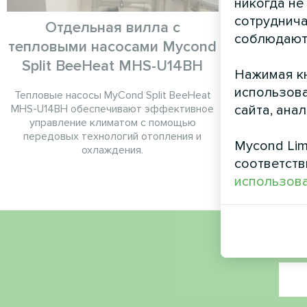
никогда не
сотруднича
Отдельная вилла с
Ч
соблюдают
тепловыми насосами Mycond
Тепловой 
Split BeeHeat MHS-U14BH
Нажимая кн
использова
Тепловые насосы MyCond Split BeeHeat
сайта, ана
MHS-U14BH обеспечивают эффективное
управление климатом с помощью
передовых технологий отопления и
Mycond Lim
охлаждения.
соответств
использова
Имя