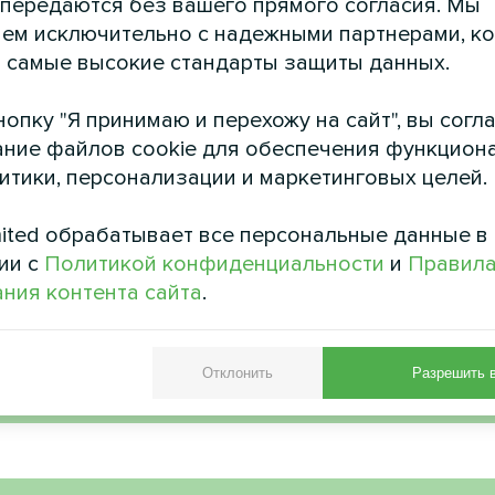
 передаются без вашего прямого согласия. Мы
ем исключительно с надежными партнерами, к
астный дом
Производственны
 самые высокие стандарты защиты данных.
вентиляцион
насос BeeHeat MHS-N14BH
установками Mycon
опку "Я принимаю и перехожу на сайт", вы согл
Recovery MV
ние файлов cookie для обеспечения функцион
литики, персонализации и маркетинговых целей.
Вентиляционные установк
рекуперацией энерги
обеспечивают эффек
ited обрабатывает все персональные данные в
воздухообмен с рекупера
ии с
Политикой конфиденциальности
и
Правил
ния контента сайта
.
Отклонить
Разрешить 