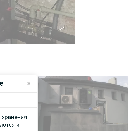
e
×
и хранения
уются и