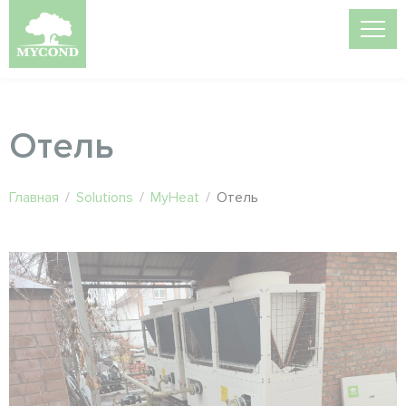
Отель
Главная
/
Solutions
/
MyHeat
/
Отель