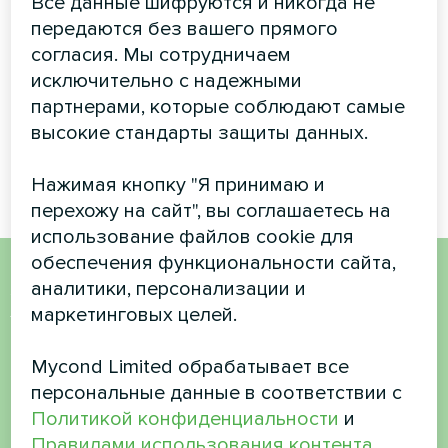
Все данные шифруются и никогда не
передаются без вашего прямого
Вентиляционные установки
согласия. Мы сотрудничаем
MyCond с рекуперацией
энергии MVS DW
исключительно с надежными
обеспечивают
партнерами, которые соблюдают самые
эффективный
высокие стандарты защиты данных.
воздухообмен с
рекуперацией тепла.
Нажимая кнопку "Я принимаю и
перехожу на сайт", вы соглашаетесь на
использование файлов cookie для
обеспечения функциональности сайта,
аналитики, персонализации и
Хотите купить или у вас
маркетинговых целей.
есть вопросы?
Mycond Limited обрабатывает все
персональные данные в соответствии с
Свяжитесь с нами, и мы поможем вам
Политикой конфиденциальности
и
Правилами использования контента