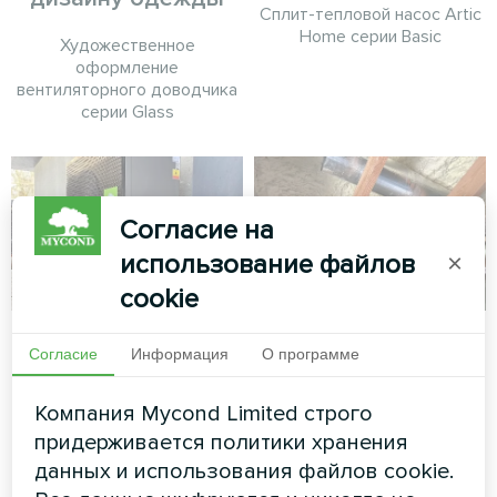
Сплит-тепловой насос Artic
Home серии Basic
Художественное
оформление
вентиляторного доводчика
серии Glass
Согласие на
использование файлов
×
cookie
Частный дом
Производственный
Согласие
Информация
О программе
цех с
Тепловой насос Mycond
вентиляционными
BeeSmart MHCS 050 NBS
Компания Mycond Limited строго
установками
MHCS 050 UBS
придерживается политики хранения
Mycond Energy
данных и использования файлов cookie.
Recovery MVS DW