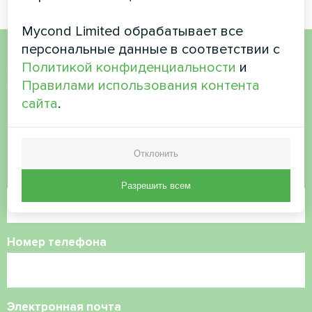
Mycond Limited обрабатывает все
персональные данные в соответствии с
Политикой конфиденциальности
и
Хотите купить или у вас
Правилами использования контента
есть вопросы?
сайта
.
Свяжитесь с нами, и мы поможем вам
Отклонить
Имя
Разрешить всем
Номер телефона
Электронная почта