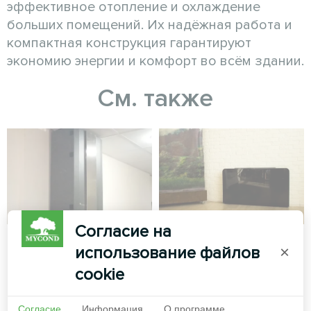
эффективное отопление и охлаждение
больших помещений. Их надёжная работа и
компактная конструкция гарантируют
экономию энергии и комфорт во всём здании.
См. также
Согласие на
Жилой комплекс
Офис
использование файлов
×
Сплит-тепловой насос Artic
Художественное
cookie
Home серии Basic
оформление
вентиляторного доводчика
Согласие
Информация
О программе