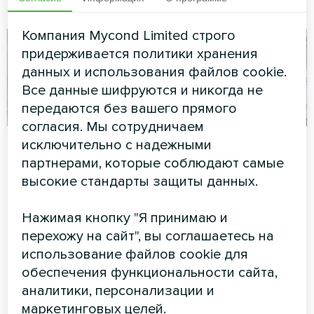
серии Glass
Компания Mycond Limited строго
придерживается политики хранения
данных и использования файлов cookie.
Все данные шифруются и никогда не
передаются без вашего прямого
согласия. Мы сотрудничаем
Реабилитационный
Отдельно стоящий
исключительно с надежными
медицинский центр
дом с тепловыми
партнерами, которые соблюдают самые
с фанкойлом
насосами Mycond
высокие стандарты защиты данных.
Mycond Duct
Split серии BeeHeat
Нажимая кнопку "Я принимаю и
Канальный фанкойл MyCond
Тепловые насосы MyCond
перехожу на сайт", вы соглашаетесь на
обеспечивает эффективное
Split серии BeeHeat
использование файлов cookie для
распределение воздуха и
обеспечивают эффективное
обеспечения функциональности сайта,
комфорт
отопление и охлаждение
круглый год.
аналитики, персонализации и
маркетинговых целей.