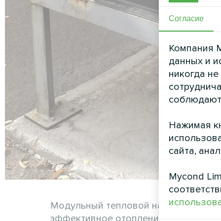
Согласие
Компания M
данных и и
никогда не
сотруднича
соблюдают
Нажимая кн
использова
сайта, ана
Mycond Lim
соответств
использова
Модульный тепловой насос Mycond 
эффективное отопление и охлаждени