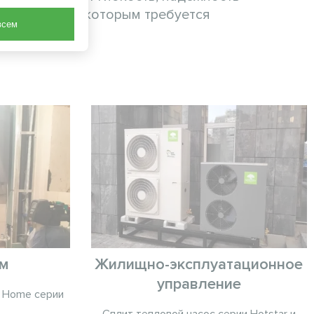
предприятий, которым требуется
всем
ом
Жилищно-эксплуатационное
управление
c Home серии
Сплит тепловой насос серии Hotstar и