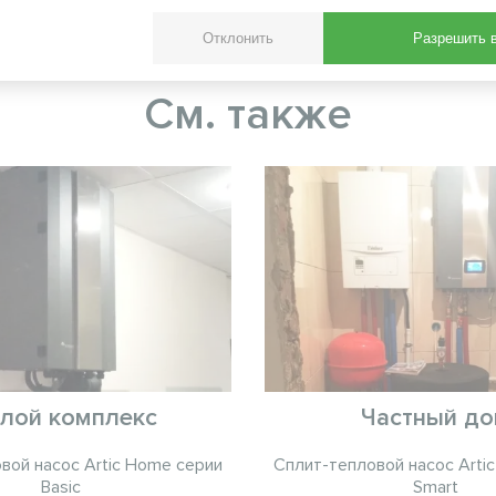
ости, что делает его идеальным выбором для 
Отклонить
Разрешить 
мия энергии.
См. также
лой комплекс
Частный д
вой насос Artic Home серии
Сплит-тепловой насос Arti
Basic
Smart