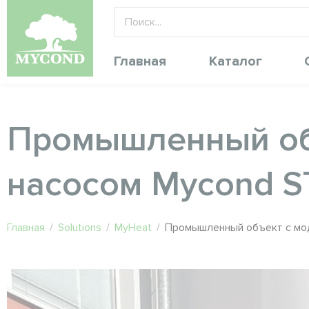
Главная
Каталог
Промышленный об
насосом Mycond 
Главная
/
Solutions
/
MyHeat
/
Промышленный объект с мо