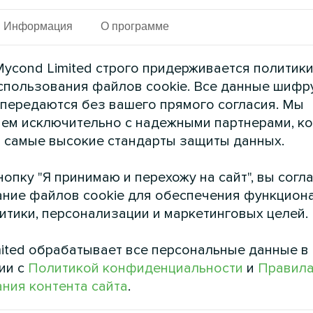
Информация
О программе
ycond Limited строго придерживается политик
спользования файлов cookie. Все данные шифр
 передаются без вашего прямого согласия. Мы
ем исключительно с надежными партнерами, к
 самые высокие стандарты защиты данных.
опку "Я принимаю и перехожу на сайт", вы согл
ние файлов cookie для обеспечения функцион
литики, персонализации и маркетинговых целей.
ited обрабатывает все персональные данные в
ии с
Политикой конфиденциальности
и
Правил
ния контента сайта
.
STANDARD MCU, установленный на крупном пр
е в сложных условиях. Модульная конструкция