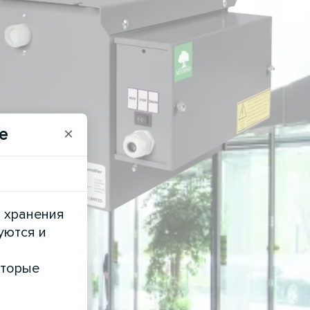
e
×
и хранения
уются и
оторые