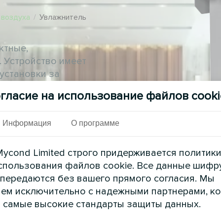
 воздуха
/
Увлажнитель
ктные,
 Устройство имеет
 установки за
в, вентиляционных
гласие на использование файлов cooki
уха или системах
Информация
О программе
ycond Limited строго придерживается политик
спользования файлов cookie. Все данные шифр
 передаются без вашего прямого согласия. Мы
ем исключительно с надежными партнерами, к
 самые высокие стандарты защиты данных.