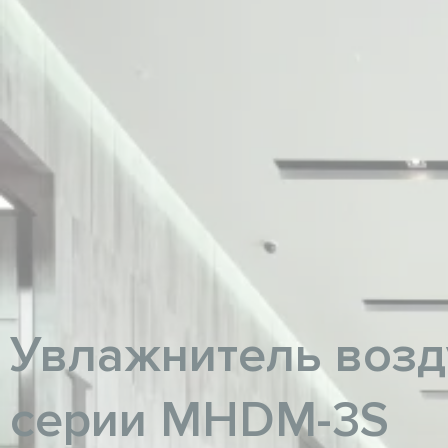
Увлажнитель возд
серии MHDM-3S