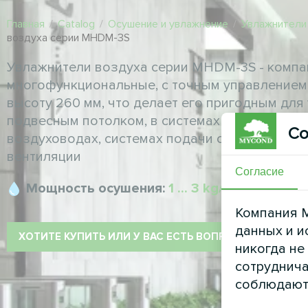
Главная
/
Catalog
/
Осушение и увлажнение
/
Увлажнители
воздуха серии MHDM-3S
Увлажнители воздуха серии MHDM-3S - компа
многофункциональные, с точным управлением.
высоту 260 мм, что делает его пригодным для
подвесным потолком, в системах вентиляторо
Со
воздуховодах, системах подачи свежего возд
вентиляции
Согласие
Мощность осушения:
1 ... 3 kg/h
Компания M
данных и и
ХОТИТЕ КУПИТЬ ИЛИ У ВАС ЕСТЬ ВОПРОСЫ?
никогда не
сотруднича
соблюдают