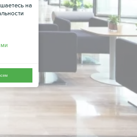
ашаетесь на
альности
ами
всем