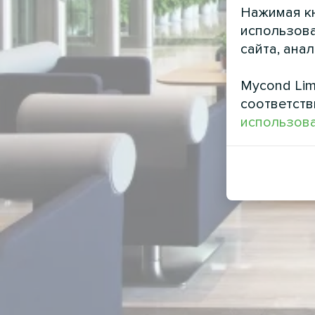
Нажимая кн
использова
сайта, ана
Mycond Lim
соответств
использова