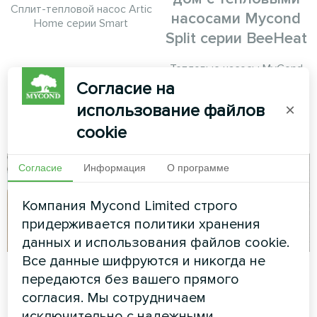
Сплит-тепловой насос Artic
насосами Mycond
Home серии Smart
Split серии BeeHeat
Тепловые насосы MyCond
Split серии BeeHeat
Согласие на
обеспечивают эффективное
использование файлов
×
отопление и охлаждение
круглый год.
cookie
Согласие
Информация
О программе
Компания Mycond Limited строго
придерживается политики хранения
данных и использования файлов cookie.
Все данные шифруются и никогда не
Частный дом
Частный дом
передаются без вашего прямого
согласия. Мы сотрудничаем
Сплит-тепловой насос Artic
Термостат для пола Mycond
Home серии Basic
ORB Heat
исключительно с надежными