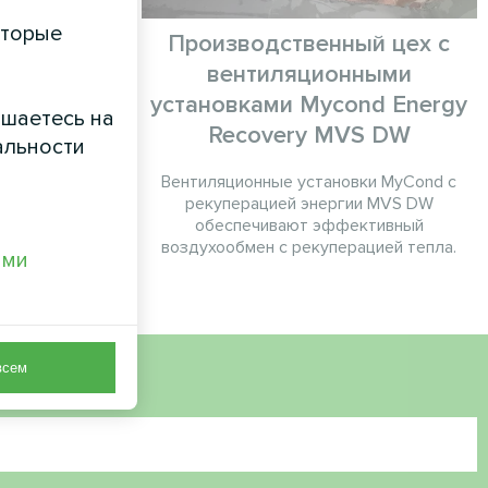
оторые
ом
Производственный цех с
вентиляционными
eSmart MHCS
установками Mycond Energy
 UBS
ашаетесь на
Recovery MVS DW
альности
Вентиляционные установки MyCond с
рекуперацией энергии MVS DW
обеспечивают эффективный
воздухообмен с рекуперацией тепла.
ами
всем