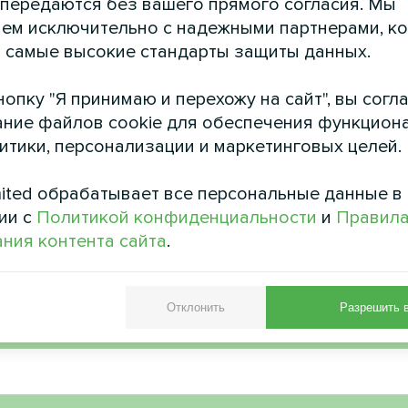
 передаются без вашего прямого согласия. Мы
ем исключительно с надежными партнерами, к
астный дом
Частный д
 самые высокие стандарты защиты данных.
вой насос Artic Home серии
Тепловой насос Mycond Be
Basic
050 NBS MHCS 050
опку "Я принимаю и перехожу на сайт", вы согл
ние файлов cookie для обеспечения функцион
литики, персонализации и маркетинговых целей.
ited обрабатывает все персональные данные в
ии с
Политикой конфиденциальности
и
Правил
ния контента сайта
.
Отклонить
Разрешить 