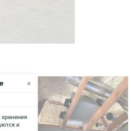
e
×
и хранения
уются и