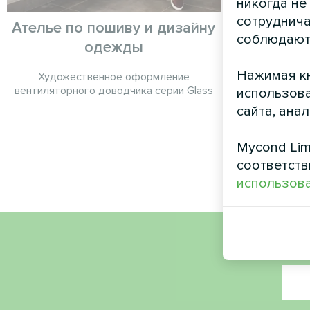
никогда не
сотруднича
Ателье по пошиву и дизайну
Ч
соблюдают
одежды
Сплит-тепло
Нажимая кн
Художественное оформление
вентиляторного доводчика серии Glass
использова
сайта, ана
Mycond Lim
соответств
использова
Имя