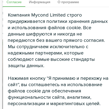
дополняют систему теплового насоса,
Согласие
Информация
О программе
обеспечивая воздушное отопление в зимний
период. Оборудование позволяет экономить,
Компания Mycond Limited строго
поскольку не требует высоких температур
придерживается политики хранения данных
воды для отопления
и использования файлов cookie. Все
дома.
https://ua.mycond.eu/catalog/kondiciyuva
данные шифруются и никогда не
передаются без вашего прямого согласия.
Мы сотрудничаем исключительно с
надежными партнерами, которые
соблюдают самые высокие стандарты
защиты данных.
Нажимая кнопку "Я принимаю и перехожу на
сайт", вы соглашаетесь на использование
файлов cookie для обеспечения
функциональности сайта, аналитики,
персонализации и маркетинговых целей.