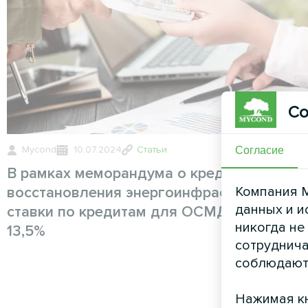
Со
Mycond
10.07.2024
Статьи
Согласие
В рамках меморандума о кредитовании
восстановления энергоинфраструктуры
Компания M
данных и и
ставки по кредитам для ОСМД снижены 
никогда не
13,5%
сотруднича
соблюдают
Нажимая кн