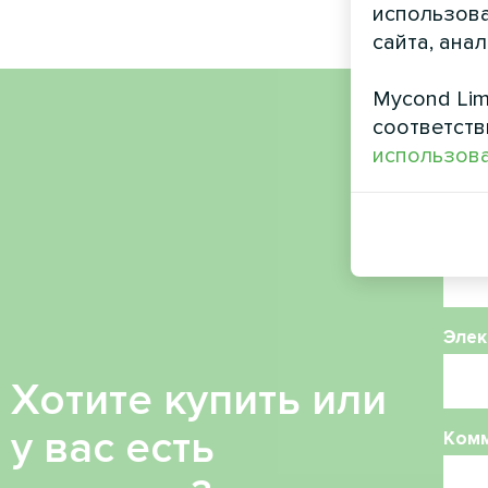
использова
сайта, ана
Mycond Lim
соответств
Имя
использова
Ном
Элек
Хотите купить или
у вас есть
Ком