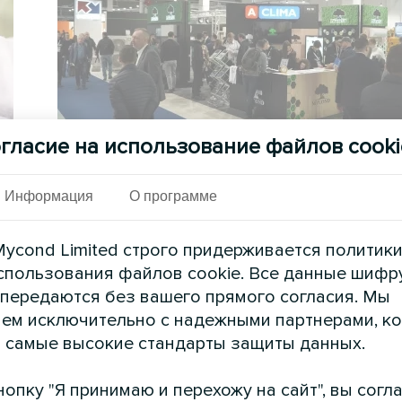
гласие на использование файлов cooki
Mycond
28.03.2024
Статьи
Информация
О программе
Выставка HVAC Expo 2024 в Варшав
ycond Limited строго придерживается политик
Инновации и тенденции в мире
спользования файлов cookie. Все данные шифр
до
кондиционирования и отопления
 передаются без вашего прямого согласия. Мы
ем исключительно с надежными партнерами, к
 самые высокие стандарты защиты данных.
опку "Я принимаю и перехожу на сайт", вы согл