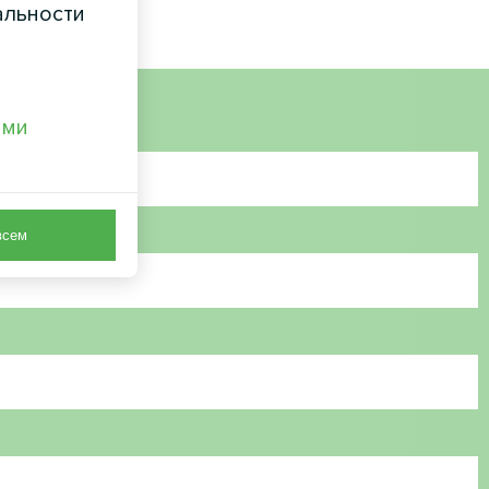
альности
ами
всем