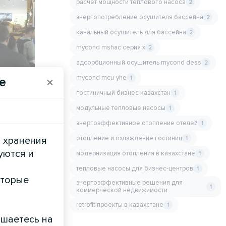
расчет мощности теплового насоса
2
энергопотребление осушителя бассейна
2
канальный осушитель для бассейна
2
mycond mshac серия x
2
адсорбционный осушитель mycond dess
2
mycond mcu-yhe
1
e
×
гостиничный бизнес казахстан
1
модульные тепловые насосы
1
энергоэффективное отопление отелей
1
е:
отопление и охлаждение гостиниц
и хранения
1
уются и
модернизация отопления в казахстане
1
тепловые насосы для бизнес-центров
1
оторые
энергоэффективные решения для
1
коммерческой недвижимости
retrofit проекты в казахстане
1
ашаетесь на