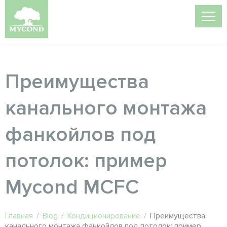
Преимущества
канального монтажа
фанкойлов под
потолок: пример
Mycond MCFC
Главная
/
Blog
/
Кондиционирование
/
Преимущества
канального монтажа фанкойлов под потолок: пример