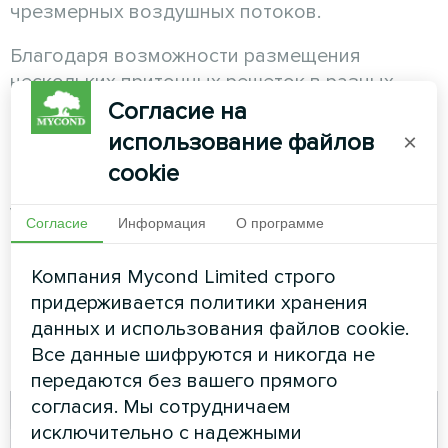
чрезмерных воздушных потоков.
Благодаря возможности размещения
нескольких приточных решеток в разных
частях помещения достигается идеальная
Согласие на
циркуляция воздуха. Это особенно важно
использование файлов
×
для больших открытых пространств, где
cookie
необходимо обеспечить комфортные
условия во всех зонах.
Согласие
Информация
О программе
Статическое давление до 50 Па у
фанкойлов
Компания Mycond Limited строго
Mycond MCFC
позволяет подавать воздух на
придерживается политики хранения
расстояние до 15-20 метров от основного
данных и использования файлов cookie.
блока, что расширяет возможности
Все данные шифруются и никогда не
планирования системы.
передаются без вашего прямого
согласия. Мы сотрудничаем
исключительно с надежными