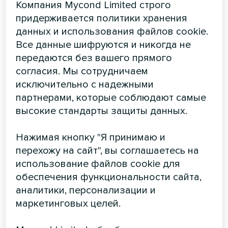
Мы не могли забыть запуск нашей
Компания Mycond Limited строго
придерживается политики хранения
новой
серии Mycond MRF,
которая
данных и использования файлов cookie.
завоевала сердца многих
Все данные шифруются и никогда не
посетителей выставки.
передаются без вашего прямого
согласия. Мы сотрудничаем
Эта серия представляет самые
исключительно с надежными
современные технологии в области
партнерами, которые соблюдают самые
кондиционирования и отопления,
высокие стандарты защиты данных.
обеспечивая не только отличные
Нажимая кнопку "Я принимаю и
технические характеристики, но и
перехожу на сайт", вы соглашаетесь на
простоту эксплуатации и эстетичный
использование файлов cookie для
дизайн, который гармонично
обеспечения функциональности сайта,
сочетается с любым стилем
аналитики, персонализации и
интерьера.
маркетинговых целей.