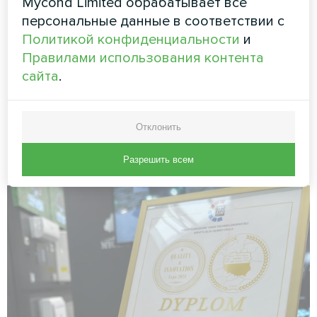
Mycond Limited обрабатывает все
На выставке HVAC Expo 2024 в
персональные данные в соответствии с
Варшаве, мы также имели честь
Политикой конфиденциальности
и
получить награду за премьеру
Правилами использования контента
выставки, что является для нас
сайта
.
большой похвалой и
подтверждением инновационности и
Отклонить
высокого качества нашей
продукции.
Разрешить всем