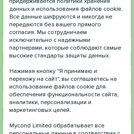
есть вопросы?
придерживается политики хранения
данных и использования файлов cookie.
Свяжитесь с нами, и мы поможем вам
Все данные шифруются и никогда не
передаются без вашего прямого
согласия. Мы сотрудничаем
Имя
исключительно с надежными
партнерами, которые соблюдают самые
высокие стандарты защиты данных.
Номер телефона
Нажимая кнопку "Я принимаю и
перехожу на сайт", вы соглашаетесь на
использование файлов cookie для
Электронная почта
обеспечения функциональности сайта,
аналитики, персонализации и
маркетинговых целей.
Комментарий
Mycond Limited обрабатывает все
персональные данные в соответствии с