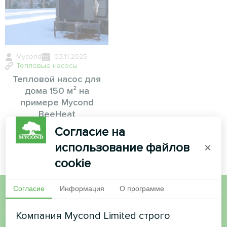
Mycond
03.11.2025
Тепловые насосы
Тепловой насос для
дома 150 м² на
примере Mycond
BeeHeat
Согласие на
использование файлов
×
cookie
Согласие
Информация
О программе
Хотите купить или у вас
Компания Mycond Limited строго