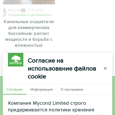
Mycond
27.11.2025
Осушение и увлажнение
Канальные осушители
для коммерческих
бассейнов: расчет
мощности и борьба с
влажностью
Согласие на
использование файлов
×
cookie
Согласие
Информация
О программе
Хотите купить или у вас
есть вопросы?
Компания Mycond Limited строго
придерживается политики хранения