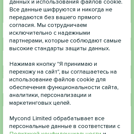
данных и использования файлов cookie.
Свяжитесь с нами, и мы поможем вам
Все данные шифруются и никогда не
передаются без вашего прямого
Имя
согласия. Мы сотрудничаем
исключительно с надежными
партнерами, которые соблюдают самые
Номер телефона
высокие стандарты защиты данных.
Нажимая кнопку "Я принимаю и
перехожу на сайт", вы соглашаетесь на
Электронная почта
использование файлов cookie для
обеспечения функциональности сайта,
аналитики, персонализации и
Комментарий
маркетинговых целей.
Mycond Limited обрабатывает все
персональные данные в соответствии с
Политикой конфиденциальности
и