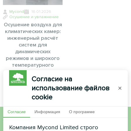
Mycond
16.01.2026
Осушение и увлажнение
Осушение воздуха для
климатических камер:
инженерный расчёт
систем для
динамических
режимов и широкого
температурного
диапазона
Согласие на
использование файлов
×
cookie
Согласие
Информация
О программе
Хотите купить или у вас
Компания Mycond Limited строго