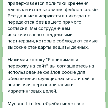
придерживается политики хранения
есть вопросы?
данных и использования файлов cookie.
Все данные шифруются и никогда не
Свяжитесь с нами, и мы поможем вам
передаются без вашего прямого
согласия. Мы сотрудничаем
Имя
исключительно с надежными
партнерами, которые соблюдают самые
высокие стандарты защиты данных.
Номер телефона
Нажимая кнопку "Я принимаю и
перехожу на сайт", вы соглашаетесь на
использование файлов cookie для
Электронная почта
обеспечения функциональности сайта,
аналитики, персонализации и
маркетинговых целей.
Комментарий
Mycond Limited обрабатывает все