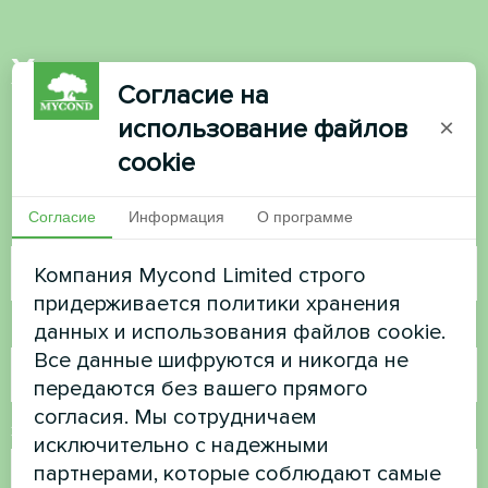
Хотите купить или у вас
Согласие на
есть вопросы?
использование файлов
×
cookie
Свяжитесь с нами, и мы поможем вам
Согласие
Информация
О программе
Имя
Компания Mycond Limited строго
придерживается политики хранения
данных и использования файлов cookie.
Номер телефона
Все данные шифруются и никогда не
передаются без вашего прямого
согласия. Мы сотрудничаем
Электронная почта
исключительно с надежными
партнерами, которые соблюдают самые