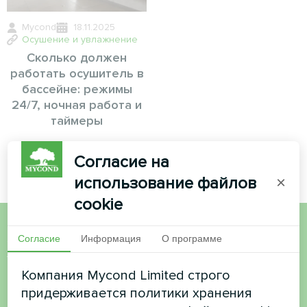
Mycond
18.11.2025
Осушение и увлажнение
Сколько должен
работать осушитель в
бассейне: режимы
24/7, ночная работа и
таймеры
Согласие на
использование файлов
×
cookie
Согласие
Информация
О программе
Хотите купить или у вас
есть вопросы?
Компания Mycond Limited строго
придерживается политики хранения