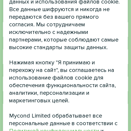
данных и использования файлов cookie.
Свяжитесь с нами, и мы поможем вам
Все данные шифруются и никогда не
передаются без вашего прямого
Имя
согласия. Мы сотрудничаем
исключительно с надежными
партнерами, которые соблюдают самые
Номер телефона
высокие стандарты защиты данных.
Нажимая кнопку "Я принимаю и
перехожу на сайт", вы соглашаетесь на
Электронная почта
использование файлов cookie для
обеспечения функциональности сайта,
аналитики, персонализации и
Комментарий
маркетинговых целей.
Mycond Limited обрабатывает все
персональные данные в соответствии с
Политикой конфиденциальности
и