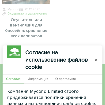
Mycond
01.12.2025
Осушение и увлажнение
Осушитель или
вентиляция для
бассейна: сравнение
всех вариантов
Согласие на
использование файлов
×
cookie
Хотите купить или у вас
Согласие
Информация
О программе
есть вопросы?
Компания Mycond Limited строго
придерживается политики хранения
Свяжитесь с нами, и мы поможем вам
данных и использования файлов cookie.