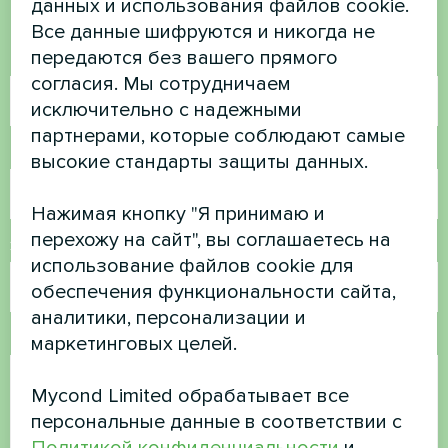
данных и использования файлов cookie.
Свяжитесь с нами, и мы поможем вам
Все данные шифруются и никогда не
передаются без вашего прямого
Имя
согласия. Мы сотрудничаем
исключительно с надежными
партнерами, которые соблюдают самые
Номер телефона
высокие стандарты защиты данных.
Нажимая кнопку "Я принимаю и
перехожу на сайт", вы соглашаетесь на
Электронная почта
использование файлов cookie для
обеспечения функциональности сайта,
аналитики, персонализации и
Комментарий
маркетинговых целей.
Mycond Limited обрабатывает все
персональные данные в соответствии с
Политикой конфиденциальности
и