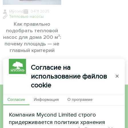
Mycond
04.11.2025
Тепловые насосы
Как правильно
подобрать тепловой
насос для дома 200 м²:
почему площадь — не
главный критерий
Согласие на
использование файлов
×
cookie
Согласие
Информация
О программе
Хотите купить или у вас
есть вопросы?
Компания Mycond Limited строго
придерживается политики хранения