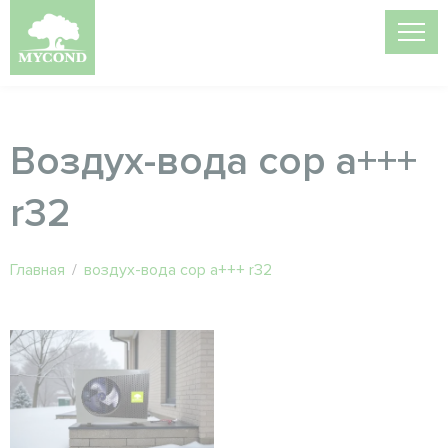
Воздух-вода cop a+++
r32
Главная
/
воздух-вода cop a+++ r32