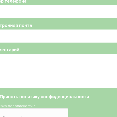
ер телефона
тронная почта
ментарий
Принять
политику конфиденциальности
рка безопасности
*