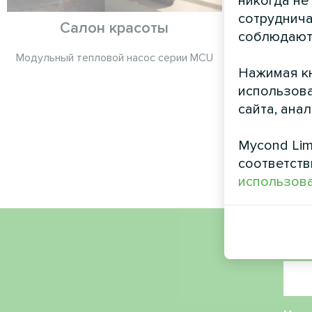
никогда не
сотруднича
Салон красоты
Отопле
соблюдают
помощью
Модульный тепловой насос серии MCU
Mycon
Нажимая кн
использова
Энергоэ
сайта, ана
тепловог
обеспечиваю
контроль д
Mycond Lim
соответств
использова
Имя