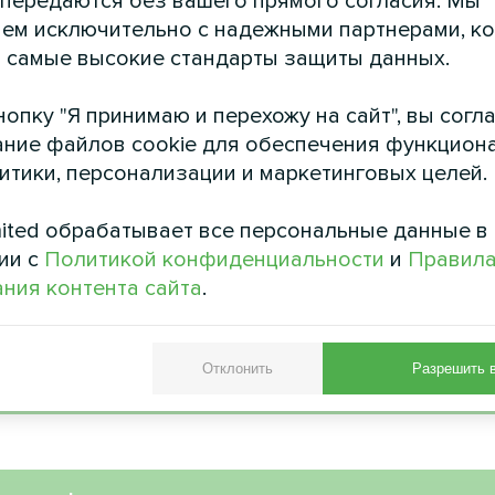
 передаются без вашего прямого согласия. Мы
ем исключительно с надежными партнерами, к
ние жилых домов с
Свадебный с
 самые высокие стандарты защиты данных.
 теплового насоса
Сплит-тепловой насос с
d BeeHeat Split
опку "Я принимаю и перехожу на сайт", вы согл
ние файлов cookie для обеспечения функцион
ффективная установка
литики, персонализации и маркетинговых целей.
о насоса серии BeeHeat,
щая круглогодичный климат-
ля современного частного
ited обрабатывает все персональные данные в
дома.
ии с
Политикой конфиденциальности
и
Правил
ния контента сайта
.
Отклонить
Разрешить 