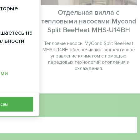
оторые
алон
Отдельная вилла с
тепловыми насосами Mycond
ерии Hevi
Split BeeHeat MHS-U14BH
ашаетесь на
альности
Тепловые насосы MyCond Split BeeHeat
MHS-U14BH обеспечивают эффективное
управление климатом с помощью
передовых технологий отопления и
охлаждения.
ами
всем