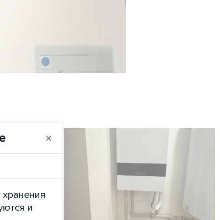
e
×
и хранения
уются и