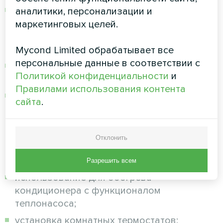
установка новой модели с повышенным
аналитики, персонализации и
коэффициентом полезного действия
маркетинговых целей.
(эффективный обогрев при
незначительном потреблении газа);
Mycond Limited обрабатывает все
персональные данные в соответствии с
параллельная установка компактного
Политикой конфиденциальности
и
теплонасоса;
Правилами использования контента
перенастройка отопительной системы с
сайта
.
целью уменьшения верхней температурной
границы подогрева воды (в результате
продлится срок службы котлового
Отклонить
теплообменника, уменьшится количество
накипи и минимизируются платежи за газ);
Разрешить всем
использование для обогрева
кондиционера с функционалом
теплонасоса;
установка комнатных термостатов;