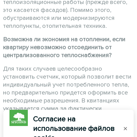
теплоизоляционные работы (прежде всего,
это касается фасадов). Помимо этого,
обустраиваются или модернизируются
теплопункты, отопительная техника.
Возможна ли экономия на отоплении, если
квартиру невозможно отсоединить от
централизованного теплоснабжения?
Для таких случаев целесообразно
установить счетчик, который позволит вести
индивидуальный учет потребленного тепла,
но предварительно придется оформить все
необходимые разрешения. В квитанциях
указывается сумма за фактически
потребленное тепло и дополнительно -
Согласие на
стоимость общедомового отопления
использование файлов
×
(подогрев подъездов).