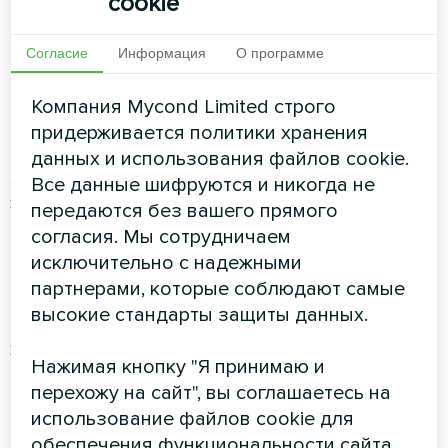
cookie
Что дает циркуляционный
Согласие
Информация
О программе
насос?
Компания Mycond Limited строго
Насосное оборудование способствует
придерживается политики хранения
принудительной циркуляции теплоносителя и
данных и использования файлов cookie.
характеризуется низким уровнем
Все данные шифруются и никогда не
энергопотребления. Таким образом,
передаются без вашего прямого
недорогое компактное устройство помогает
согласия. Мы сотрудничаем
решить проблему низкой эффективности
исключительно с надежными
отопительной системы (особенно, в старых
партнерами, которые соблюдают самые
домах).
высокие стандарты защиты данных.
Экономия на тепле при наличии газового
Нажимая кнопку "Я принимаю и
котла.
перехожу на сайт", вы соглашаетесь на
использование файлов cookie для
Возможны следующие варианты:
обеспечения функциональности сайта,