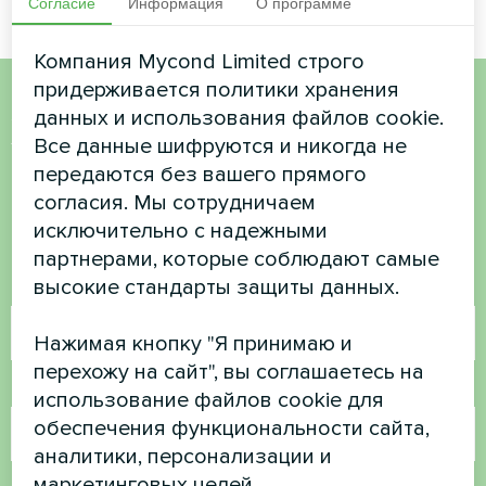
Согласие
Информация
О программе
Компания Mycond Limited строго
придерживается политики хранения
данных и использования файлов cookie.
Хотите купить или у вас
Все данные шифруются и никогда не
есть вопросы?
передаются без вашего прямого
согласия. Мы сотрудничаем
Свяжитесь с нами, и мы поможем вам
исключительно с надежными
партнерами, которые соблюдают самые
высокие стандарты защиты данных.
Имя
Нажимая кнопку "Я принимаю и
перехожу на сайт", вы соглашаетесь на
Номер телефона
использование файлов cookie для
обеспечения функциональности сайта,
аналитики, персонализации и
маркетинговых целей.