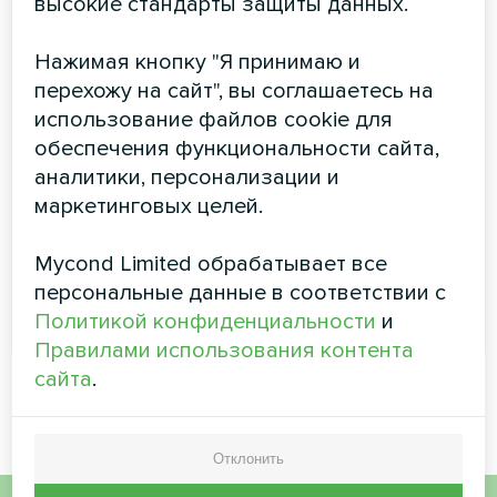
высокие стандарты защиты данных.
Mycond New Touch
Нажимая кнопку "Я принимаю и
Элегантный дизайн подойдет к современным
перехожу на сайт", вы соглашаетесь на
интерьерам. Благодаря контрастному дисплею вы
можете легко настроить климат как днем, так и
использование файлов cookie для
ночью. Термостат регулирует водяной или
обеспечения функциональности сайта,
электрический обогрев пола. Программируемый
аналитики, персонализации и
режим позволяет экономить средства, используя
маркетинговых целей.
настройки температуры для каждого интервала
времени
Mycond Limited обрабатывает все
персональные данные в соответствии с
ЧИТАТЬ ДАЛЕЕ
Политикой конфиденциальности
и
Правилами использования контента
сайта
.
Отклонить