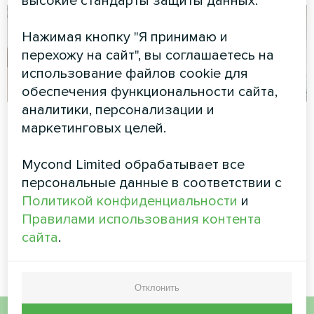
высокие стандарты защиты данных.
Нажимая кнопку "Я принимаю и
перехожу на сайт", вы соглашаетесь на
использование файлов cookie для
обеспечения функциональности сайта,
аналитики, персонализации и
Коттедж
Автозаправочная
маркетинговых целей.
станция с
Сплит-тепловой насос Artic
тепловыми
Home серии Smart
Mycond Limited обрабатывает все
насосами Mycond
персональные данные в соответствии с
Split серии BeeHeat
Политикой конфиденциальности
и
Правилами использования контента
Тепловые насосы MyCond
сайта
.
Split серии BeeHeat
Отклонить