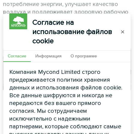
потребление энергии, улучшает качество
воздуха и поддерживает здоровую рабочую
среду на промышленных предприятиях.
Согласие на
использование файлов
×
См. также
cookie
Согласие
Информация
О программе
Компания Mycond Limited строго
придерживается политики хранения
данных и использования файлов cookie.
Все данные шифруются и никогда не
Плавательный
Кафе
передаются без вашего прямого
бассейн
Сплит-тепловой насос Artic
согласия. Мы сотрудничаем
Home серии Basic
исключительно с надежными
Модульный тепловой насос
серии MCU
партнерами, которые соблюдают самые