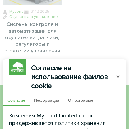
Mycond
31.12.2025
Осушение и увлажнение
Системы контроля и
автоматизации для
осушителей: датчики,
регуляторы и
стратегии управления
Согласие на
использование файлов
×
cookie
Согласие
Информация
О программе
Хотите купить или у вас
есть вопросы?
Компания Mycond Limited строго
придерживается политики хранения