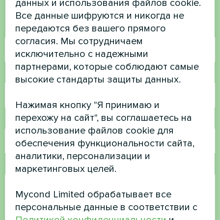
данных и использования файлов cookie.
Свяжитесь с нами, и мы поможем вам
Все данные шифруются и никогда не
передаются без вашего прямого
Имя
согласия. Мы сотрудничаем
исключительно с надежными
партнерами, которые соблюдают самые
Номер телефона
высокие стандарты защиты данных.
Нажимая кнопку "Я принимаю и
перехожу на сайт", вы соглашаетесь на
Электронная почта
использование файлов cookie для
обеспечения функциональности сайта,
аналитики, персонализации и
Комментарий
маркетинговых целей.
Mycond Limited обрабатывает все
персональные данные в соответствии с
Политикой конфиденциальности
и