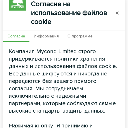
увлажнителей
Согласие на
использование файлов
×
Принцип их работы прост:
бак заполняется
cookie
водой и на погруженные в воду электроды
подается напряжение.
Согласие
Информация
О программе
Ток проходит сквозь воду и нагревает ее до
кипения. В процессе кипения вода
Компания Mycond Limited строго
испаряется и поступает в воздушный канал,
придерживается политики хранения
откуда приточно-вытяжная установка
данных и использования файлов cookie.
разносит ее по всем помещениям.
Все данные шифруются и никогда не
Встроенная автоматика контролирует весь
передаются без вашего прямого
процесс и следит, чтобы он был безопасным
согласия. Мы сотрудничаем
для пользователей.
исключительно с надежными
партнерами, которые соблюдают самые
Также, следует обратить внимание на то, что
высокие стандарты защиты данных.
увлажнитель лучше монтировать
одновременно с приточно-вытяжной
Нажимая кнопку "Я принимаю и