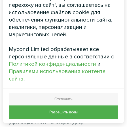
установкой, поскольку потом его монтаж
перехожу на сайт", вы соглашаетесь на
будет сложнее и обойдется дороже.
использование файлов cookie для
обеспечения функциональности сайта,
На какие параметры следует
аналитики, персонализации и
обратить внимание при
маркетинговых целей.
выборе увлажнителя
Mycond Limited обрабатывает все
воздуха?
персональные данные в соответствии с
Политикой конфиденциальности
и
Правилами использования контента
Увлажнители имеют разную
сайта
.
производительность и для каждого объекта
необходимо выполнить отдельный расчет
дефицита влаги. В расчете учитываются
Отклонить
следующие основные параметры:
Разрешить всем
Нужная влажность воздуха в помещении
(при заданной температуре).