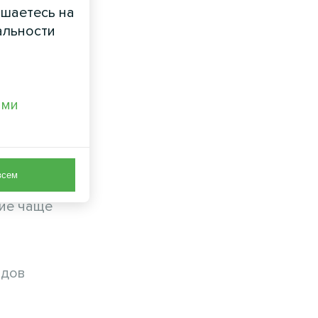
ашаетесь на
альности
аты на
ами
всем
ние чаще
одов