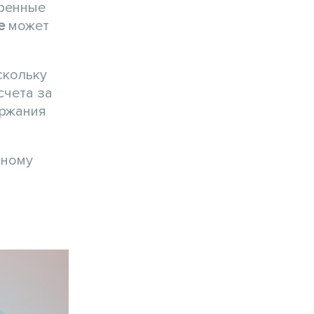
оренные
е
может
скольку
счета за
ержания
нному