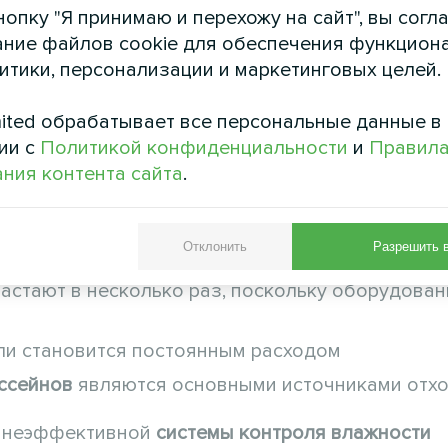
опку "Я принимаю и перехожу на сайт", вы согл
ю
ние файлов cookie для обеспечения функцион
 30-50% в условиях повышенной влажности
литики, персонализации и маркетинговых целей.
ловленную тепловую энергию
ited обрабатывает все персональные данные в
ия сокращает срок службы и увеличивает затр
ии с
Политикой конфиденциальности
и
Правил
ния контента сайта
.
твия:
Отклонить
Разрешить 
сть из-за риска повреждения от влаги
астают в несколько раз, поскольку оборудова
ли становится постоянным расходом
ссейнов
являются основными источниками отх
и неэффективной
системы контроля влажности