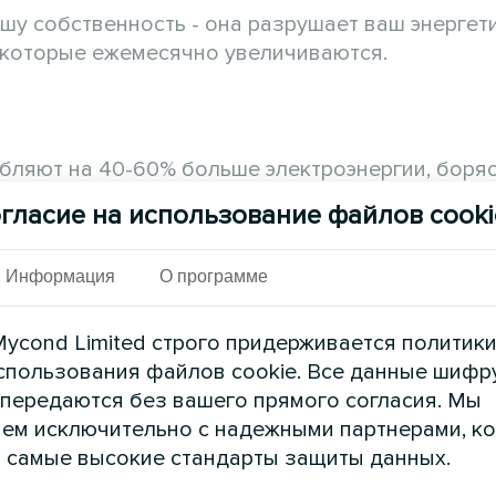
шу собственность - она разрушает ваш энергет
 которые ежемесячно увеличиваются.
ляют на 40-60% больше электроэнергии, боряс
гласие на использование файлов cooki
ольку влажный воздух требует больше энергии 
Информация
О программе
сячно увеличивают расходы на электричество
ycond Limited строго придерживается политик
е эффективным в условиях повышенной влажно
спользования файлов cookie. Все данные шифр
 передаются без вашего прямого согласия. Мы
ия:
ем исключительно с надежными партнерами, к
 самые высокие стандарты защиты данных.
нирования воздуха работают интенсивнее и по