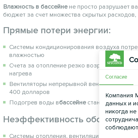
Влажность в бассейне
не просто разрушает ва
бюджет за счет множества скрытых расходов,
Прямые потери энергии:
Системы кондиционирования воздуха потреб
влажностью
Со
Счета за отопление резко возрастают, поск
нагрева
Согласие
Вентиляторы непрерывной вентиляции ежеме
400 долларов
Компания M
Подогрев воды в
бассейне
становится мене
данных и и
никогда не
Неэффективность оборудован
сотруднича
соблюдают
Системы отопления, вентиляции и кондицио