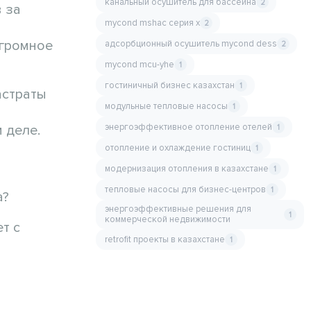
канальный осушитель для бассейна
2
 за
mycond mshac серия x
2
огромное
адсорбционный осушитель mycond dess
2
mycond mcu-yhe
1
гостиничный бизнес казахстан
1
астраты
модульные тепловые насосы
1
энергоэффективное отопление отелей
 деле.
1
отопление и охлаждение гостиниц
1
модернизация отопления в казахстане
1
тепловые насосы для бизнес-центров
1
а?
энергоэффективные решения для
1
коммерческой недвижимости
ет с
retrofit проекты в казахстане
1