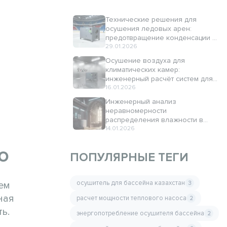
Технические решения для
осушения ледовых арен:
предотвращение конденсации и
повышение энергетической
29.01.2026
эффективности
Осушение воздуха для
климатических камер:
инженерный расчёт систем для
динамических режимов и
16.01.2026
широкого температурного
Инженерный анализ
диапазона
неравномерности
распределения влажности в
помещениях: правильное
14.01.2026
размещение датчиков
ю
ПОПУЛЯРНЫЕ ТЕГИ
осушитель для бассейна казахстан
чем
3
ная
расчет мощности теплового насоса
2
ь.
энергопотребление осушителя бассейна
2