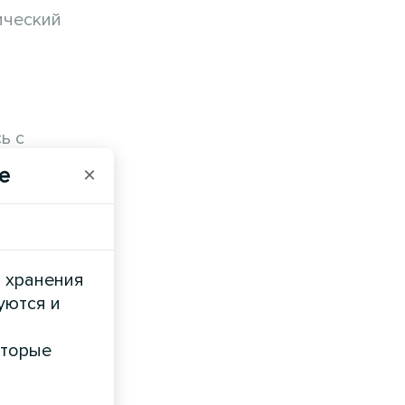
ический
ь с
e
×
для
 на 200-
и хранения
сти
уются и
оторые
требляют