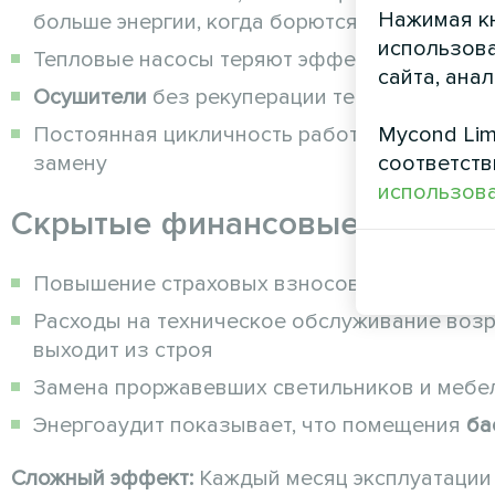
Нажимая кн
больше энергии, когда борются с
влажность
использова
Тепловые насосы теряют эффективность на
сайта, ана
Осушители
без рекуперации тепла теряют у
Mycond Lim
Постоянная цикличность работы оборудован
соответств
замену
использова
Скрытые финансовые последс
Повышение страховых взносов на недвижимо
Расходы на техническое обслуживание возр
выходит из строя
Замена проржавевших светильников и мебе
Энергоаудит показывает, что помещения
ба
Сложный эффект:
Каждый месяц эксплуатаци